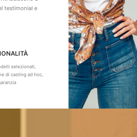
l testimonial e
IONALITÀ
elli selezionati,
e di casting ad hoc,
garanzia