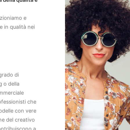
ezioniamo e
 in qualità nei
grado di
g o della
ommerciale
fessionisti che
odelle con vere
ne del creativo
ntribuiscono a