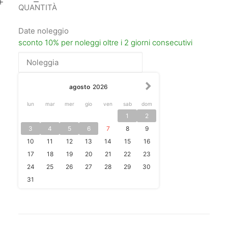
Sala
di
Date noleggio
posa
Black
quantità
agosto
2026
lun
mar
mer
gio
ven
sab
dom
1
2
3
4
5
6
7
8
9
10
11
12
13
14
15
16
17
18
19
20
21
22
23
24
25
26
27
28
29
30
31