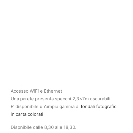
Sala di posa Black
Login / Register
Carrello
Il tuo carrello è vuoto.
Noleggia da
250,00
€
al giorno
La sala di Posa Black è una sala di posa
completamente nera adatta a shooting di moda, still-
life e riprese video.
90mq di superficie con soffitti alti 4m.
Pavimento, pareti e soffitti neri
Completamente climatizzato
Accesso WiFi e Ethernet
Una parete presenta specchi 2,3x7m oscurabili
E’ disponibile un’ampia gamma di
fondali fotografici
in carta colorati
Dispnibile dalle 8,30 alle 18,30.