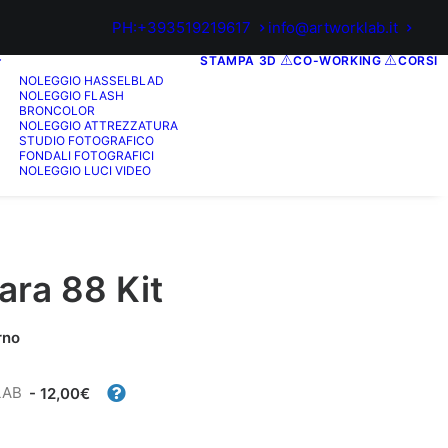
PH:+393519219617
info@artworklab.it
STAMPA 3D
CO-WORKING
CORSI
NOLEGGIO HASSELBLAD
NOLEGGIO FLASH
BRONCOLOR
NOLEGGIO ATTREZZATURA
STUDIO FOTOGRAFICO
FONDALI FOTOGRAFICI
NOLEGGIO LUCI VIDEO
ara 88 Kit
rno
LAB
- 12,00€