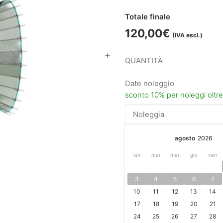
Totale finale
120,00
€
(IVA escl.)
Broncolor
Para
Date noleggio
88
Kit
quantità
agosto
2026
lun
mar
mer
gio
ven
3
4
5
6
7
10
11
12
13
14
17
18
19
20
21
24
25
26
27
28