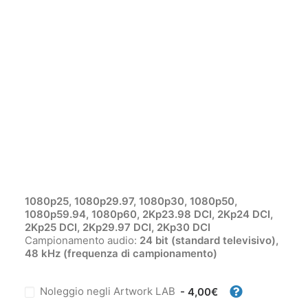
HyperDeck Studio
Login / Register
Mini
Carrello
Il tuo carrello è vuoto.
Noleggia da
40,00
€
al giorno
Standard video SD:
525i59.94 NTSC, 625i50 PAL
Standard video:
2160 30 FPS
Metadati supportati dall’SDI:
RP188 HD e sottotitoli
chiusi CEA-708. Metadati HDR supportati dall’SDI
Formati HDMI compatibili:
525i59.94 NTSC,
625i50 PAL,
720p50, 720p59.94, 720p60,
1080i50,
1080i59.94, 1080i60,
1080p23.98, 1080p24,
1080p25, 1080p29.97, 1080p30, 1080p50,
1080p59.94, 1080p60,
2Kp23.98 DCI, 2Kp24 DCI,
2Kp25 DCI, 2Kp29.97 DCI, 2Kp30 DCI
Campionamento audio:
24 bit (standard televisivo),
48 kHz (frequenza di campionamento)
Noleggio negli Artwork LAB
- 4,00€