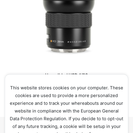
NOLEGGIA
Hasselblad HCD 4/28
Noleggia da
110,00
€
al giorno
This website stores cookies on your computer. These
cookies are used to provide a more personalized
experience and to track your whereabouts around our
website in compliance with the European General
Data Protection Regulation. If you decide to to opt-out
of any future tracking, a cookie will be setup in your