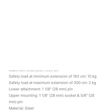
Login / Register
Carrello
Il tuo carrello è vuoto.
Avenger Junior Boom
650
Noleggia da
10,00
€
al giorno
Maximum extension: 300 cm
Safety load at minimum extension of 163 cm: 10 kg
Safety load at maximum extension of 300 cm: 2 kg
Lower attachment: 1 1/8″ (28 mm) pin
Upper mounting: 1 1/8″ (28 mm) socket & 5/8″ (28
mm) pin
Material: Steel